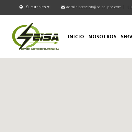
Sucursales
administracion@seisa-pty.com |
Lu
INICIO
NOSOTROS
SERV