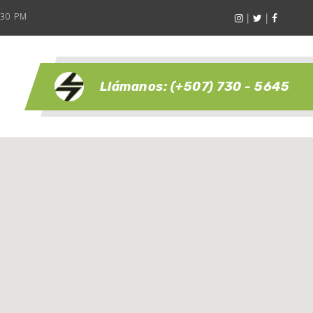
:30 PM
|
|
Llámanos:
(+507) 730 - 5645