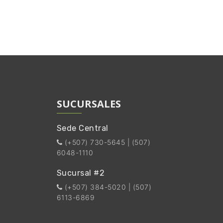
SUCURSALES
Sede Central
(+507) 730-5645 | (507)
6048-1110
Sucursal #2
(+507) 384-5020 | (507)
6113-6869