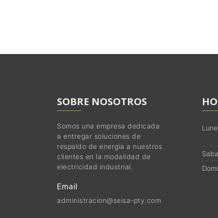
SOBRE NOSOTROS
HO
Somos una empresa dedicada
Lune
a entregar soluciones de
respaldo de energía a nuestros
Saba
clientes en la modalidad de
electricidad industrial.
Domi
Email
administracion@seisa-pty.com