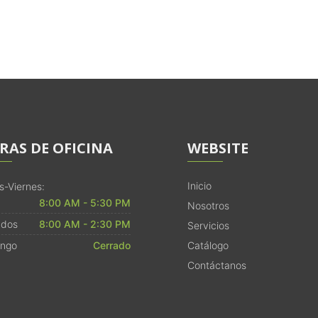
RAS DE OFICINA
WEBSITE
Inicio
s-Viernes:
8:00 AM - 5:30 PM
Nosotros
dos
8:00 AM - 2:30 PM
Servicios
ngo
Cerrado
Catálogo
Contáctanos